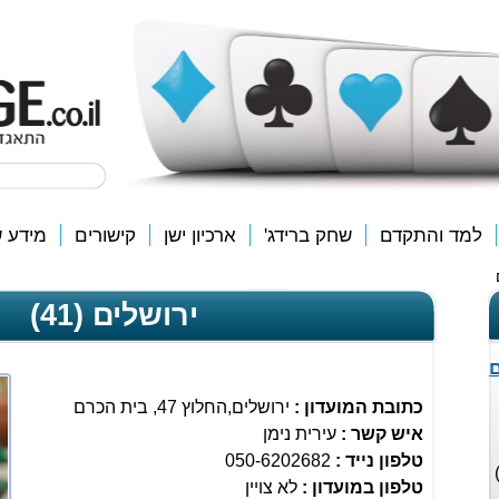
למד והתקדם
שחק ברידג'
ארכיון ישן
קישורים
מידע ש
ירושלים (41)
ם
כתובת המועדון :
ירושלים,החלוץ 47, בית הכרם
איש קשר :
עירית נימן
טלפון נייד :
050-6202682
 הבינלאומיים (EBL ו-WBF)
טלפון במועדון :
לא צויין