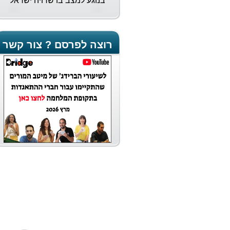
בנוגע למצב בו שרויה ישראל
וביקשה את תמיכתם הגלויה
בישראל. להלן קישור למכתב...
רוצה לפרסם ? צור קשר
נבחרת הנשים של ישראל
אלופת העולם
נבחרת הנשים של ישראל משלימה
את ההישג הגדול ביותר בתולדות
הענף בכל הזמנים - עם זכייה
במדליית הזהב באליפות העולם
שהסתיימה (2/9/23) במרוקו.
עולה על הגל
בגיל 15 נחשבת גל פיברט לאחת
מהשחקניות הצעירות והמבטיחות
של הברידג' הישראלי. עם ייחוס
משפחתי מחייב ותשוקה גדולה לענף
היא לא מתביישת להציב לעצמה
מטרות מרחיקות לכת...