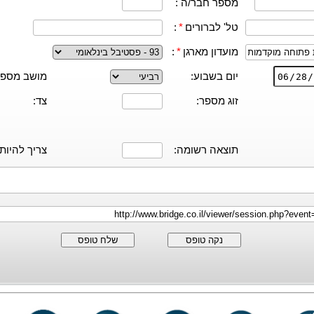
מספר חבר/ה :
טל' לברורים
*
:
מועדון מארגן
*
:
יום בשבוע:
מושב מספר
זוג מספר:
צד:
תוצאה רשומה:
צריך להיות:
נקה טופס
שלח טופס