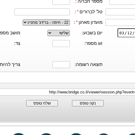
מספר חבר/ה :
טל' לברורים
*
:
מועדון מארגן
*
:
יום בשבוע:
מושב מספר
זוג מספר:
צד:
תוצאה רשומה:
צריך להיות:
נקה טופס
שלח טופס