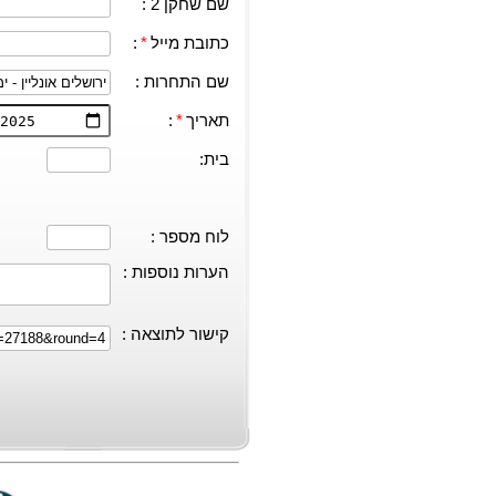
שם שחקן 2 :
כתובת מייל
*
:
שם התחרות :
תאריך
*
:
בית:
לוח מספר :
הערות נוספות :
קישור לתוצאה :