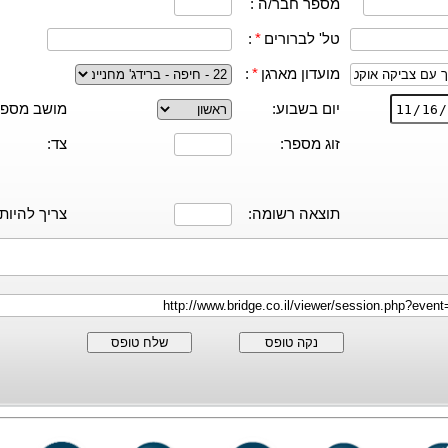
מספר חבר/ה :
טל' לברורים
*
:
מועדון מארגן
*
:
יום בשבוע:
מושב מספר
זוג מספר:
צד:
תוצאה רשומה:
צריך להיות:
נקה טופס
שלח טופס