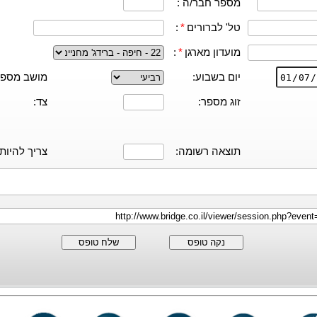
מספר חבר/ה :
טל' לברורים
*
:
מועדון מארגן
*
:
יום בשבוע:
מושב מספר
זוג מספר:
צד:
תוצאה רשומה:
צריך להיות:
נקה טופס
שלח טופס