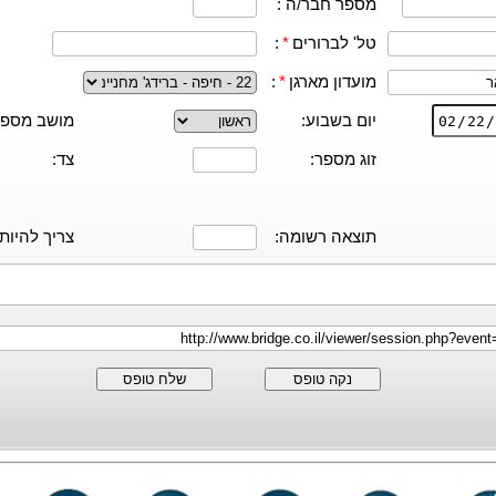
מספר חבר/ה :
טל' לברורים
*
:
מועדון מארגן
*
:
יום בשבוע:
מושב מספר
זוג מספר:
צד:
תוצאה רשומה:
צריך להיות:
נקה טופס
שלח טופס