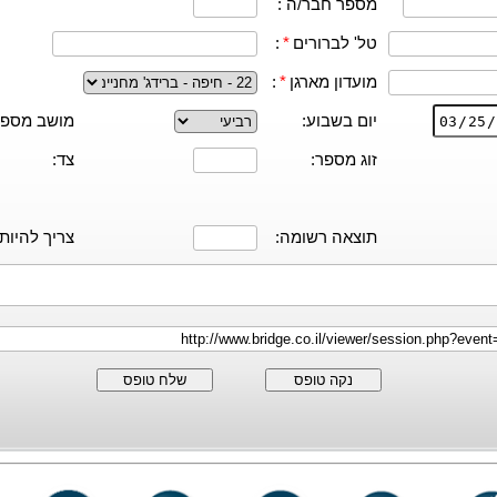
מספר חבר/ה :
טל' לברורים
*
:
מועדון מארגן
*
:
יום בשבוע:
מושב מספר
זוג מספר:
צד:
תוצאה רשומה:
צריך להיות:
נקה טופס
שלח טופס