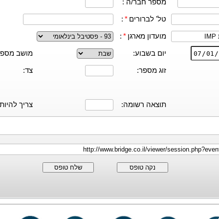
מספר חבר/ה :
טל' לברורים
*
:
מועדון מארגן
*
:
יום בשבוע:
מושב מספר
זוג מספר:
צד:
תוצאה רשומה:
צריך להיות:
נקה טופס
שלח טופס