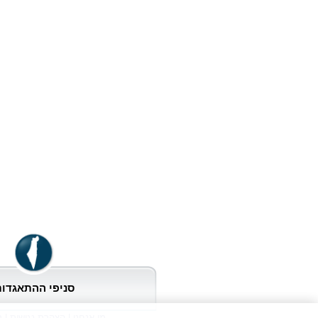
מטרות מרחיקות לכת...
רוצים להיות בריאים! שחקו
ברידג'
אל תגידו שלא אמרנו לכם! מחקר
מדעי באוניברסיטת קליפורניה
בברקלי הראה שספירת תאי
המערכת החיסונית אצל אנשים
שמשחקים ברידג', גבוהה מהרגיל.
תמיכת איגודי ברידג' בינלאומיי
בישראל
ההתאגדות הישראלית לברידג'
שלחה מכתבים להנהלות איגודי
הברידג'
בנוגע למצב בו שרויה ישראל
וביקשה את תמיכתם הגלויה
סניפי ההתאגדו
בישראל. להלן קישור למכתב...
מי אנחנו
|
הצהרת נגישות
|
ת