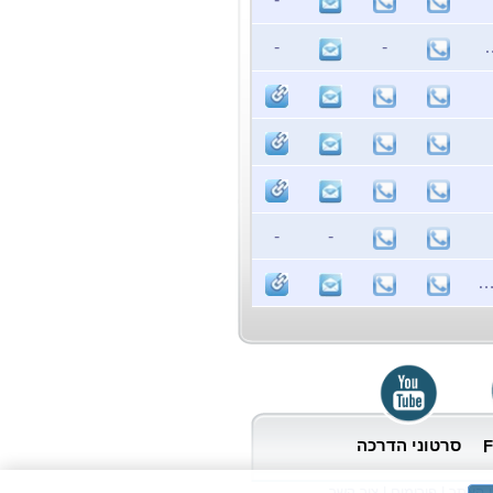
- יו"ר הועד
-
-
-
-
אור גרינשטיין ושירי פאור
סרטוני הדרכה
F
ן האתר
|
פורומים
|
צור קשר