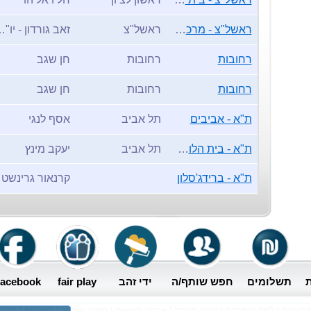
ראשל"צ - מרכז ספורט
ראשל"צ
זאב גורדון 
רחובות
רחובות
חן שגב
רחובות
רחובות
חן שגב
ת"א - אביבים
תל אביב
אסף לנגי
ת"א - בית הלוחם אפקה
תל אביב
יעקב מינץ
ם
ת"א - ברידג'סלון
קרנ
 הבינלאומיים (EBL ו-WBF)
ת
תשלומים
חפש שותף/ה
ידי זהב
fair play
acebook
קשורת
|
למד והתקדם
|
שחק ברידג'
|
ארכיון תוצאות
|
מידע שימושי
|
קישורים
|
תקנו