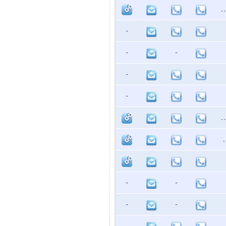
יזנברג וגדי ארנון
-
-
-
-
-
לין, דולי קופלביץ
ליאורה פרידלנדר
-
-
-
-
-