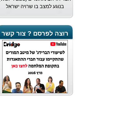
בנוגע למצב בו שרויה ישראל
וביקשה את תמיכתם הגלויה
בישראל. להלן קישור למכתב...
רוצה לפרסם ? צור קשר
נבחרת הנשים של ישראל
אלופת העולם
נבחרת הנשים של ישראל משלימה
את ההישג הגדול ביותר בתולדות
הענף בכל הזמנים - עם זכייה
במדליית הזהב באליפות העולם
שהסתיימה (2/9/23) במרוקו.
עולה על הגל
בגיל 15 נחשבת גל פיברט לאחת
מהשחקניות הצעירות והמבטיחות
של הברידג' הישראלי. עם ייחוס
משפחתי מחייב ותשוקה גדולה לענף
היא לא מתביישת להציב לעצמה