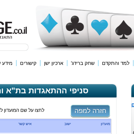
למד והתקדם
שחק ברידג'
ארכיון ישן
קישורים
מידע ש
סניפי ההתאגדות בת"א ו
ם
חזרה למפה
לחצו על שם המועדון ל
מועדון
ישוב
איש קשר
 הבינלאומיים (EBL ו-WBF)