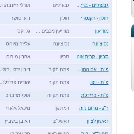
גבעתיים - ברידג' 4 פאן
גבעתיים
אורלי ר
חולון - הקנטרי
חולון
רועי טושר
מודיעין
מודיעין מכבים רעות
גל וקס
נס ציונה
נס ציונה
עליזה מיוחס
סביון - קרית אונו
סביון
אהרון מירום
פ"ת - אם המושבות
פתח תקוה
דורון יד
פ"ת - ויצו
פתח תקוה
יהודית פרידלנדר, 
פ''ת - ברידג'ת
פתח תקווה
אולג מדבדב
ר"ג - מרום נווה
רמת גן
מיכאל גלעדי
ראשון לציון
ראשל"צ
ראובן בשביץ
ראשל"צ - בית מכבי
ראשון לציון
חליו אליהו