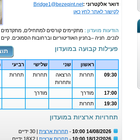
דואר אלקטרוני :
Bridge1@bezeqint.net
לקישור לאתר לחץ כאן
הודעות מועדון :
מתקיימים קורסים למתחילים, מתקדמים 
לנכים. חניה –בחניון האודיטוריום וברחובות הסמוכים. קיים 
פעילות קבועה במועדון
תוצ
ראשון
שני
שלישי
רביעי
ח
09:30
תחרות
הרצאה
תחרות
תחרות
ה
ותחרות
ו
17:00
מודרך
מודרך
19:30
תחרות
ת
תחרויות ארציות במועדון
14/08/2026 10:00
-
תחרות ארצית
| 30 ידיים
18/12/2026 10:00
-
תחרות ארצית
| 18X2 ידיים