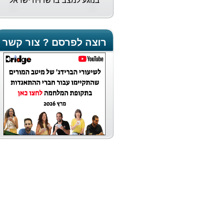
בנוגע למצב בו שרויה ישראל
וביקשה את תמיכתם הגלויה
בישראל. להלן קישור למכתב...
רוצה לפרסם ? צור קשר
נבחרת הנשים של ישראל
אלופת העולם
נבחרת הנשים של ישראל משלימה
את ההישג הגדול ביותר בתולדות
הענף בכל הזמנים - עם זכייה
במדליית הזהב באליפות העולם
שהסתיימה (2/9/23) במרוקו.
עולה על הגל
בגיל 15 נחשבת גל פיברט לאחת
מהשחקניות הצעירות והמבטיחות
של הברידג' הישראלי. עם ייחוס
משפחתי מחייב ותשוקה גדולה לענף
היא לא מתביישת להציב לעצמה
מטרות מרחיקות לכת...