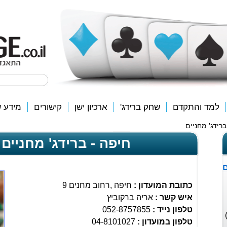
למד והתקדם
שחק ברידג'
ארכיון ישן
קישורים
מידע ש
ברידג' מחניים
חיפה - ברידג' מחניים (22
ם
כתובת המועדון :
חיפה ,רחוב מחנים 9
איש קשר :
אריה ברקוביץ
טלפון נייד :
052-8757855
 הבינלאומיים (EBL ו-WBF)
טלפון במועדון :
04-8101027